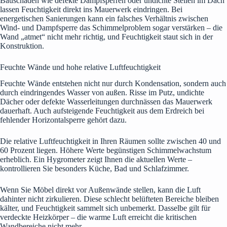
Bauschäden wie defekte Dämpfsperren oder undichte Stellen im Dach
lassen Feuchtigkeit direkt ins Mauerwerk eindringen. Bei
energetischen Sanierungen kann ein falsches Verhältnis zwischen
Wind- und Dampfsperre das Schimmelproblem sogar verstärken – die
Wand „atmet“ nicht mehr richtig, und Feuchtigkeit staut sich in der
Konstruktion.
Feuchte Wände und hohe relative Luftfeuchtigkeit
Feuchte Wände entstehen nicht nur durch Kondensation, sondern auch
durch eindringendes Wasser von außen. Risse im Putz, undichte
Dächer oder defekte Wasserleitungen durchnässen das Mauerwerk
dauerhaft. Auch aufsteigende Feuchtigkeit aus dem Erdreich bei
fehlender Horizontalsperre gehört dazu.
Die relative Luftfeuchtigkeit in Ihren Räumen sollte zwischen 40 und
60 Prozent liegen. Höhere Werte begünstigen Schimmelwachstum
erheblich. Ein Hygrometer zeigt Ihnen die aktuellen Werte –
kontrollieren Sie besonders Küche, Bad und Schlafzimmer.
Wenn Sie Möbel direkt vor Außenwände stellen, kann die Luft
dahinter nicht zirkulieren. Diese schlecht belüfteten Bereiche bleiben
kälter, und Feuchtigkeit sammelt sich unbemerkt. Dasselbe gilt für
verdeckte Heizkörper – die warme Luft erreicht die kritischen
Wandbereiche nicht mehr.