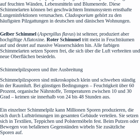
auf feuchten Wänden, Lebensmitteln und Blumenerde. Diese
Schimmelarten können bei geschwächtem Immunsystem ernsthafte
Lungeninfektionen verursachen.
Cladosporium
gehört zu den
häufigsten Pilzgattungen in deutschen und dänischen Wohnungen.
Gelber Schimmel
(
Aspergillus flavus
) ist seltener, produziert aber
hochgiftige Aflatoxine.
Roter Schimmel
tritt meist in Feuchträumen
auf und deutet auf massive Wasserschäden hin. Alle farbigen
Schimmelarten setzen Sporen frei, die sich über die Luft verbreiten und
neue Oberflächen besiedeln.
Schimmelpilzsporen und ihre Ausbreitung
Schimmelpilzsporen sind mikroskopisch klein und schweben ständig
in der Raumluft. Bei günstigen Bedingungen – Feuchtigkeit über 60
Prozent, organische Nährstoffe, Temperaturen zwischen 10 und 30
Grad – keimen sie innerhalb von 24 bis 48 Stunden aus.
Ein einzelner Schimmelpilz kann Millionen Sporen produzieren, die
sich durch Luftströmungen im gesamten Gebäude verteilen. Sie setzen
sich in Textilien, Teppichen und Polstermöbeln fest. Beim Putzen oder
Bewegen von befallenen Gegenständen wirbeln Sie zusätzliche
Sporen auf.