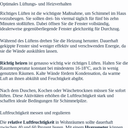
Optimales Lüftungs- und Heizverhalten
Richtiges Lüften ist die wichtigste Maßnahme, um Schimmel im Haus
vorzubeugen. Sie sollten drei- bis viermal täglich für fünf bis zehn
Minuten stoßlüften. Dabei öffnen Sie die Fenster vollständig,
idealerweise gegenüberliegende Fenster gleichzeitig für Durchzug.
Während des Lüftens drehen Sie die Heizung herunter. Dauerhaft
gekippte Fenster sind weniger effektiv und verschwenden Energie, da
sie die Wände auskühlen lassen.
Richtig heizen
ist genauso wichtig wie richtiges Lüften. Halten Sie die
Raumtemperatur konstant bei mindestens 16-18°C, auch in wenig
genutzten Räumen. Kalte Wände fördern Kondensation, da warme
Luft an ihnen abkühlt und Feuchtigkeit abgibt.
Nach dem Duschen, Kochen oder Wäschetrocknen müssen Sie sofort
lüften. Diese Aktivitäten erhöhen die Luftfeuchtigkeit stark und
schaffen ideale Bedingungen für Schimmelpilze.
Luftfeuchtigkeit messen und regulieren
Die
relative Luftfeuchtigkeit
in Wohnräumen sollte dauerhaft
zwischen 40 und 60 Prozent liegen. Mit einem
Hygrometer
können