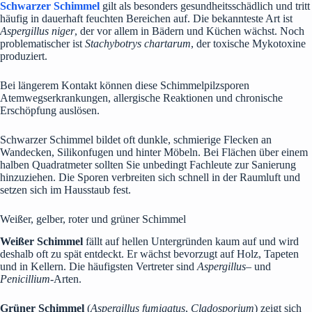
Schwarzer Schimmel
gilt als besonders gesundheitsschädlich und tritt
häufig in dauerhaft feuchten Bereichen auf. Die bekannteste Art ist
Aspergillus niger
, der vor allem in Bädern und Küchen wächst. Noch
problematischer ist
Stachybotrys chartarum
, der toxische Mykotoxine
produziert.
Bei längerem Kontakt können diese Schimmelpilzsporen
Atemwegserkrankungen, allergische Reaktionen und chronische
Erschöpfung auslösen.
Schwarzer Schimmel bildet oft dunkle, schmierige Flecken an
Wandecken, Silikonfugen und hinter Möbeln. Bei Flächen über einem
halben Quadratmeter sollten Sie unbedingt Fachleute zur Sanierung
hinzuziehen. Die Sporen verbreiten sich schnell in der Raumluft und
setzen sich im Hausstaub fest.
Weißer, gelber, roter und grüner Schimmel
Weißer Schimmel
fällt auf hellen Untergründen kaum auf und wird
deshalb oft zu spät entdeckt. Er wächst bevorzugt auf Holz, Tapeten
und in Kellern. Die häufigsten Vertreter sind
Aspergillus
– und
Penicillium
-Arten.
Grüner Schimmel
(
Aspergillus fumigatus
,
Cladosporium
) zeigt sich